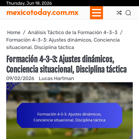
Skip
Thursday, Jun 18, 2026
Ab
Con
Coo
Pri
Sit
Te
mexicotoday.com.mx
to
Us
Us
Pol
Pol
an
content
Con
Home
Análisis Táctico de la Formación 4-3-3
Formación 4-3-3: Ajustes dinámicos, Conciencia
situacional, Disciplina táctica
Formación 4-3-3: Ajustes dinámicos,
Conciencia situacional, Disciplina táctica
09/02/2026
Lucas Hartman